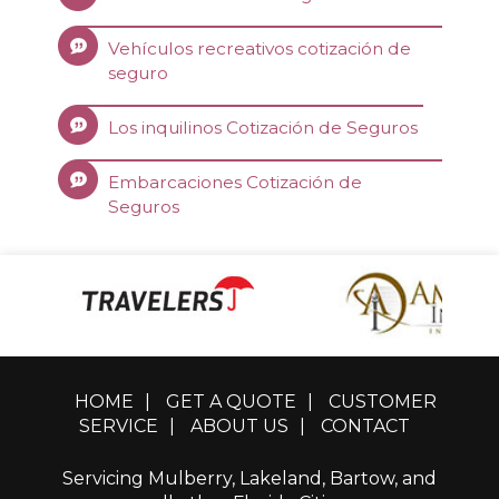
Vehículos recreativos cotización de
seguro
Los inquilinos Cotización de Seguros
Embarcaciones Cotización de
Seguros
HOME
|
GET A QUOTE
|
CUSTOMER
SERVICE
|
ABOUT US
|
CONTACT
Servicing Mulberry, Lakeland, Bartow, and